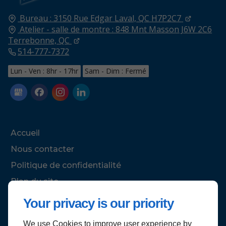
Bureau : 3150 Rue Edgar
Laval, QC
H7P2C7
Atelier - salle de montre : 848 Mnt Masson J6W 2C6
Terrebonne, QC
514-777-7372
Lun - Ven : 8hr - 17hr
Sam - Dim : Fermé
Accueil
Nous contacter
Politique de confidentialité
Plan du site
Your privacy is our priority
We use Cookies to improve user experience by
Haut de page