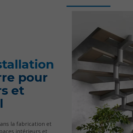
stallation
rre pour
s et
l
ns la fabrication et
paces intérieurs et