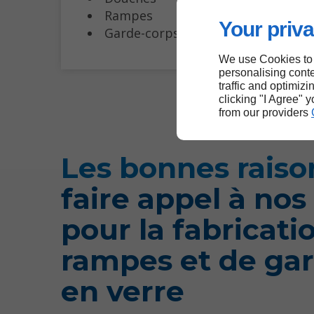
Rampes
Cloisons
Your priva
Garde-corps
We use Cookies to
personalising conte
traffic and optimizi
clicking "I Agree" 
from our providers
Les bonnes rais
faire appel à nos
pour la fabricati
rampes et de ga
en verre