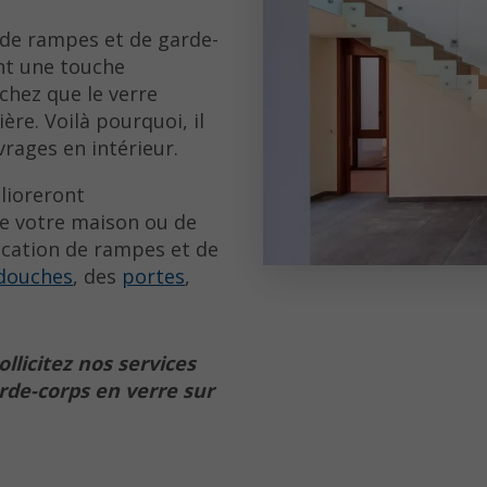
n de rampes et de garde-
nt une touche
sachez que le verre
ère. Voilà pourquoi, il
vrages en intérieur.
lioreront
de votre maison ou de
rication de rampes et de
douches
, des
portes
,
llicitez nos services
rde-corps en verre sur