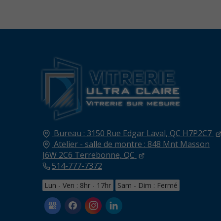
Bureau : 3150 Rue Edgar
Laval, QC
H7P2C7
Atelier - salle de montre : 848 Mnt Masson
J6W 2C6 Terrebonne, QC
514-777-7372
Lun - Ven : 8hr - 17hr
Sam - Dim : Fermé