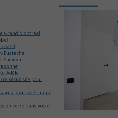
le Grand Montréal
abel
sbriand
nt-Eustache
nt-Sauveur
rrebonne
nte-Adèle
rre sécurisée pour
ssaires pour une rampe
s en verre dans votre