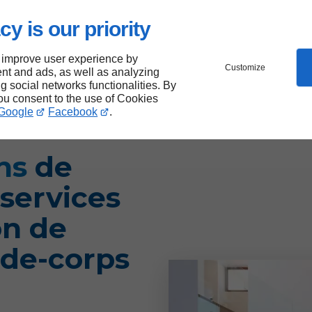
cy is our priority
 improve user experience by
Customize
nt and ads, as well as analyzing
ng social networks functionalities. By
you consent to the use of Cookies
Google
Facebook
.
ons
de
 services
on de
rde-corps